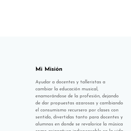
Mi Misión
Ayudar a docentes y talleristas a
cambiar la educación musical,
enamorándose de la profesión, dejando
de dar propuestas azarosas y cambiando
el consumismo recursero por clases con
sentido, divertidas tanto para docentes y
alumnos en donde se revalorice la música