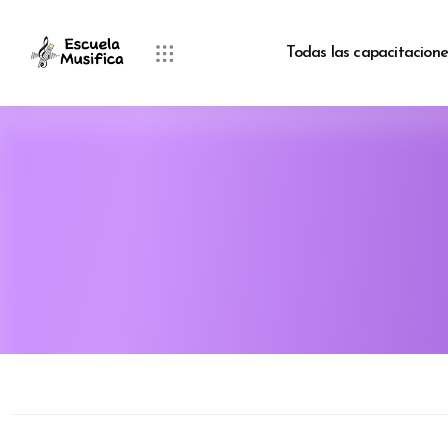
Todas las capacitacione
Bloques
Salta al contenido principal